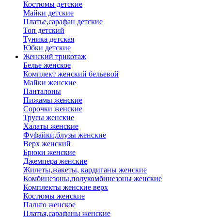
Костюмы детские
Майки детские
Платье,сарафан детские
Топ детский
Туника детская
Юбки детские
Женский трикотаж
Белье женское
Комплект женский бельевой
Майки женские
Панталоны
Пижамы женские
Сорочки женские
Трусы женские
Халаты женские
Фуфайки,блузы женские
Верх женский
Брюки женские
Джемпера женские
Жилеты,жакеты, кардиганы женские
Комбинезоны,полукомбинезоны женские
Комплекты женские верх
Костюмы женские
Пальто женское
Платья,сарафаны женские