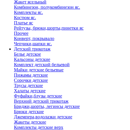
Жакет ясельный
Комбинезон, полукомбинезон яс.
Комплекты яс.
Костюм яс.
Платье яс
Рейтузы, брюки,шорты,пинетки яс
Прочее
Конверт, покрывало
Чепчики,шапки яс.
Детский трикотаж
Белье детское
Кальсоны детские
Комплект детский бельевой
Майки детские бельевые
Пижамы детские
Сорочки детские
Трусы детские
Халаты детские
Фуфайки,блузы детские
Верхний детский трикотаж
Бриджи,шорты, легинсы детские
Брюки детские
Джемпера,водолазки детские
Жакеты детские
Комплекты детские верх