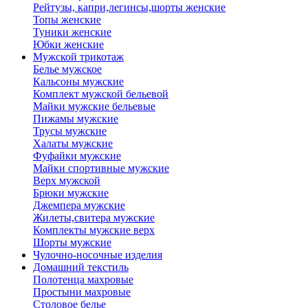
Рейтузы, капри,легинсы,шорты женские
Топы женские
Туники женские
Юбки женские
Мужской трикотаж
Белье мужское
Кальсоны мужские
Комплект мужской бельевой
Майки мужские бельевые
Пижамы мужские
Трусы мужские
Халаты мужские
Фуфайки мужские
Майки спортивные мужские
Верх мужской
Брюки мужские
Джемпера мужские
Жилеты,свитера мужские
Комплекты мужские верх
Шорты мужские
Чулочно-носочные изделия
Домашний текстиль
Полотенца махровые
Простыни махровые
Столовое белье