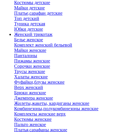
Костюмы детские
Майки детские
Платье,сарафан детские
Топ детский
Туника детская
Юбки детские
Женский трикотаж
Белье женское
Комплект женский бельевой
Майки женские
Панталоны
Пижамы женские
Сорочки женские
Трусы женские
Халаты женские
Фуфайки,блузы женские
Верх женский
Брюки женские
Джемпера женские
Жилеты,жакеты, кардиганы женские
Комбинезоны,полукомбинезоны женские
Комплекты женские верх
Костюмы женские
Пальто женское
Платья,сарафаны женские