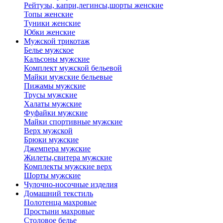
Рейтузы, капри,легинсы,шорты женские
Топы женские
Туники женские
Юбки женские
Мужской трикотаж
Белье мужское
Кальсоны мужские
Комплект мужской бельевой
Майки мужские бельевые
Пижамы мужские
Трусы мужские
Халаты мужские
Фуфайки мужские
Майки спортивные мужские
Верх мужской
Брюки мужские
Джемпера мужские
Жилеты,свитера мужские
Комплекты мужские верх
Шорты мужские
Чулочно-носочные изделия
Домашний текстиль
Полотенца махровые
Простыни махровые
Столовое белье